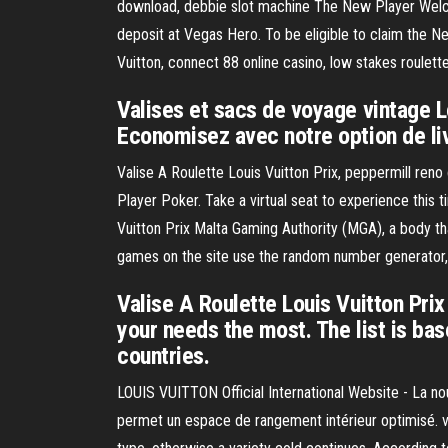
download, debbie slot machine The New Player Welcom
deposit at Vegas Hero. To be eligible to claim the 
Vuitton, connect 88 online casino, low stakes roulett
Valises et sacs de voyage vintage L
Economisez avec notre option de li
Valise A Roulette Louis Vuitton Prix, peppermill ren
Player Poker. Take a virtual seat to experience this 
Vuitton Prix Malta Gaming Authority (MGA), a body th
games on the site use the random number generator, a
Valise A Roulette Louis Vuitton Prix
your needs the most. The list is ba
countries.
LOUIS VUITTON Official International Website - La nou
permet un espace de rangement intérieur optimisé. vali