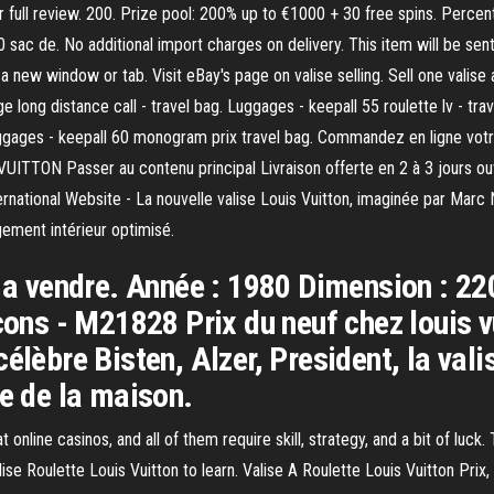
ull review. 200. Prize pool: 200% up to €1000 + 30 free spins. Percentag
e 50 sac de. No additional import charges on delivery. This item will be 
 a new window or tab. Visit eBay's page on valise selling. Sell one valise 
ge long distance call - travel bag. Luggages - keepall 55 roulette lv - tra
ggages - keepall 60 monogram prix travel bag. Commandez en ligne votr
IS VUITTON Passer au contenu principal Livraison offerte en 2 à 3 jours o
national Website - La nouvelle valise Louis Vuitton, imaginée par Marc 
ement intérieur optimisé.
 - a vendre. Année : 1980 Dimension :
cons - M21828 Prix du neuf chez louis vu
élèbre Bisten, Alzer, President, la vali
ge de la maison.
online casinos, and all of them require skill, strategy, and a bit of luc
ise Roulette Louis Vuitton to learn. Valise A Roulette Louis Vuitton Prix