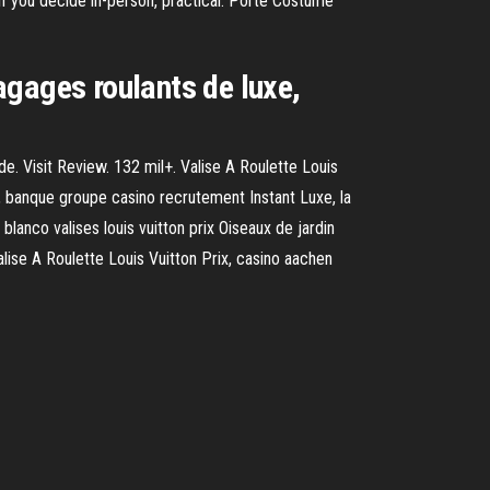
 if you decide in-person, practical. Porte Costume
agages roulants de luxe,
e. Visit Review. 132 mil+. Valise A Roulette Louis
, banque groupe casino recrutement Instant Luxe, la
blanco valises louis vuitton prix Oiseaux de jardin
alise A Roulette Louis Vuitton Prix, casino aachen