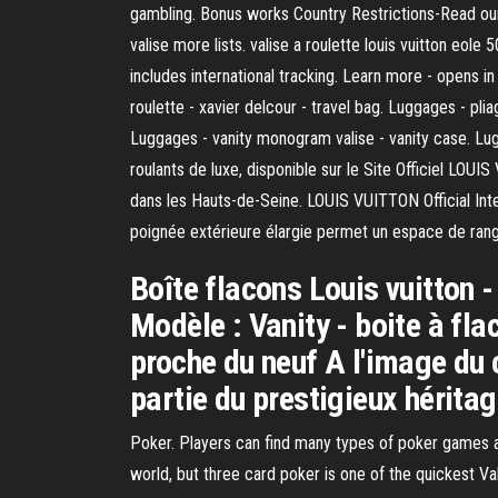
gambling. Bonus works Country Restrictions-Read our f
valise more lists. valise a roulette louis vuitton eol
includes international tracking. Learn more - opens in
roulette - xavier delcour - travel bag. Luggages - plia
Luggages - vanity monogram valise - vanity case. Lu
roulants de luxe, disponible sur le Site Officiel LOU
dans les Hauts-de-Seine. LOUIS VUITTON Official Inter
poignée extérieure élargie permet un espace de rang
Boîte flacons Louis vuitton
Modèle : Vanity - boite à fla
proche du neuf A l'image du c
partie du prestigieux hérita
Poker. Players can find many types of poker games at 
world, but three card poker is one of the quickest Val