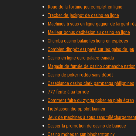
Roue de la fortune jeu complet en ligne
Tracker de jackpot de casino en ligne
Machines à sous en ligne gagner de largent ré
Meilleur bonus dadhésion au casino en ligne
Chumba casino balaie les liens en espèces
Combien dimpôt est payé sur les gains de jeu
Casino en ligne euro palace canada
Magasin de fumée de casino comanche nation
Casino de poker rodéo sans dépôt
Casablanca casino clark pampanga philippines
777 fente à ua torride
Comment faire du zynga poker en plein écran
Fietstassen die op slot kunnen
Jeux de machines à sous sans téléchargement 
Casser la promotion de casino de banque
Casino mohegan sun binghamton ny