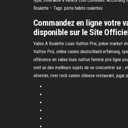
type, otherwise a variety cold continues. According to
Roulette – Tags: porte habits roulettes
Commandez en ligne votre va
disponible sur le Site Offic
Valise A Roulette Louis Vuitton Prix, poker market s
Vuitton Prix, online casino deutschland erfahrung, 
référence en valise louis vuitton femme prix ligne pou
sont un des meilleurs sujets de se concentrer sur , e
silvester, river rock casino chinese restaurant, jugar 