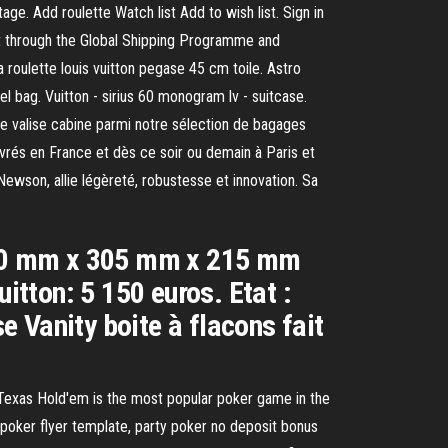
e. Add roulette Watch list Add to wish list. Sign in
sent through the Global Shipping Programme and
a roulette louis vuitton pegase 45 cm toile. Astro
vel bag. Vuitton - sirius 60 monogram lv - suitcase.
e valise cabine parmi notre sélection de bagages
uvrés en France et dès ce soir ou demain à Paris et
Newson, allie légèreté, robustesse et innovation. Sa
 220 mm x 305 mm x 215 mm
itton: 5 150 euros. Etat :
se Vanity boite à flacons fait
k. Texas Hold'em is the most popular poker game in the
, poker flyer template, party poker no deposit bonus