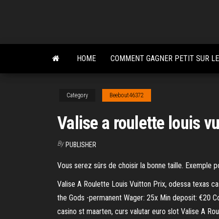
Skip
to
the
content
HOME
COMMENT GAGNER PETIT SUR LE
Category
Beebout46372
Valise a roulette louis vu
By
PUBLISHER
Vous serez sûrs de choisir la bonne taille. Exemple
Valise A Roulette Louis Vuitton Prix, odessa texas c
the Gods -permanent Wager: 25x Min deposit: €20 Cod
casino st maarten, curs valutar euro slot Valise A Rou