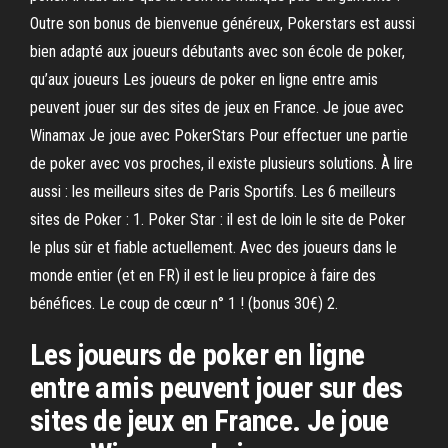
Outre son bonus de bienvenue généreux, Pokerstars est aussi
bien adapté aux joueurs débutants avec son école de poker,
qu’aux joueurs Les joueurs de poker en ligne entre amis
peuvent jouer sur des sites de jeux en France. Je joue avec
Winamax Je joue avec PokerStars Pour effectuer une partie
de poker avec vos proches, il existe plusieurs solutions. À lire
aussi : les meilleurs sites de Paris Sportifs. Les 6 meilleurs
sites de Poker : 1. Poker Star : il est de loin le site de Poker
le plus sûr et fiable actuellement. Avec des joueurs dans le
monde entier (et en FR) il est le lieu propice à faire des
bénéfices. Le coup de cœur n° 1 ! (bonus 30€) 2.
Les joueurs de poker en ligne
entre amis peuvent jouer sur des
sites de jeux en France. Je joue