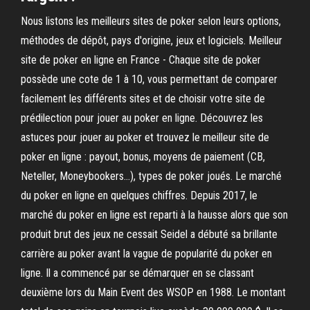
Nous listons les meilleurs sites de poker selon leurs options,
méthodes de dépôt, pays d'origine, jeux et logiciels. Meilleur
site de poker en ligne en France - Chaque site de poker
possède une cote de 1 à 10, vous permettant de comparer
facilement les différents sites et de choisir votre site de
prédilection pour jouer au poker en ligne. Découvrez les
astuces pour jouer au poker et trouvez le meilleur site de
poker en ligne : payout, bonus, moyens de paiement (CB,
Neteller, Moneybookers…), types de poker joués. Le marché
du poker en ligne en quelques chiffres. Depuis 2017, le
marché du poker en ligne est reparti à la hausse alors que son
produit brut des jeux ne cessait Seidel a débuté sa brillante
carrière au poker avant la vague de popularité du poker en
ligne. Il a commencé par se démarquer en se classant
deuxième lors du Main Event des WSOP en 1988. Le montant