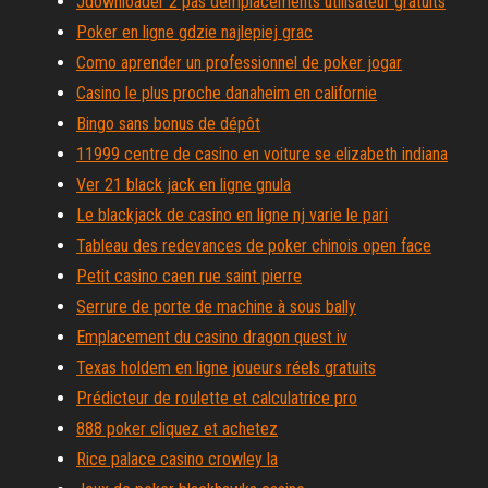
Jdownloader 2 pas demplacements utilisateur gratuits
Poker en ligne gdzie najlepiej grac
Como aprender un professionnel de poker jogar
Casino le plus proche danaheim en californie
Bingo sans bonus de dépôt
11999 centre de casino en voiture se elizabeth indiana
Ver 21 black jack en ligne gnula
Le blackjack de casino en ligne nj varie le pari
Tableau des redevances de poker chinois open face
Petit casino caen rue saint pierre
Serrure de porte de machine à sous bally
Emplacement du casino dragon quest iv
Texas holdem en ligne joueurs réels gratuits
Prédicteur de roulette et calculatrice pro
888 poker cliquez et achetez
Rice palace casino crowley la