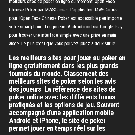
meilleurs sites de poker en ligne du moment. Open Face
Chinese Poker par MWSGames. L’application MWSGames
pour l’Open Face Chinese Poker est accessible peu importe
votre smartphone. Les joueurs Android iront sur Google Play
pour trouver une interface simple avec une prise en main
aisée. Le plus c’est que vous pouvez jouez à deux sur le …
Les meilleurs sites pour jouer au poker en
ligne gratuitement dans les plus grands
tournois du monde. Classement des
meilleurs sites de poker selon les avis
des joueurs. La référence des sites de
poker online avec les différents bonus
pratiqués et les options de jeu. Souvent
accompagné d'une application mobile
Android et iPhone, le site de poker
permet jouer en temps réel sur les