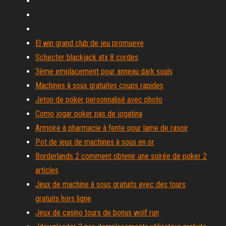
El win grand club de jeu promueve
Schecter blackjack atx 8 cordes
3ème emplacement pour anneau dark souls
Machines à sous gratuites coups rapides
Jeton de poker personnalisé avec photo
Como jogar poker pas de jogatina
Armoire à pharmacie à fente pour lame de rasoir
Pot de jeux de machines à sous en or
Borderlands 2 comment obtenir une soirée de poker 2
articles
Jeux de machine à sous gratuits avec des tours
gratuits hors ligne
Jeux de casino tours de bonus wolf run