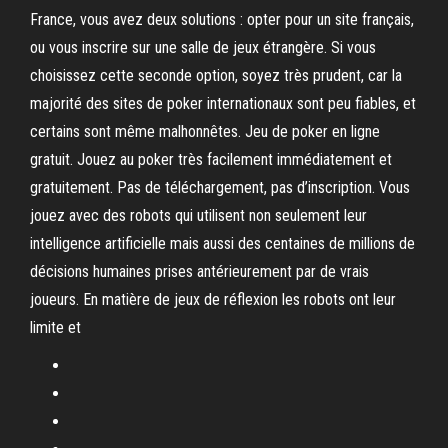
France, vous avez deux solutions : opter pour un site français,
ou vous inscrire sur une salle de jeux étrangère. Si vous
choisissez cette seconde option, soyez très prudent, car la
majorité des sites de poker internationaux sont peu fiables, et
certains sont même malhonnêtes. Jeu de poker en ligne
gratuit. Jouez au poker très facilement immédiatement et
gratuitement. Pas de téléchargement, pas d’inscription. Vous
jouez avec des robots qui utilisent non seulement leur
intelligence artificielle mais aussi des centaines de millions de
décisions humaines prises antérieurement par de vrais
joueurs. En matière de jeux de réflexion les robots ont leur
limite et