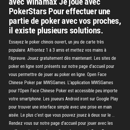
avec Winamax Je joue avec
PokerStars Pour effectuer une
partie de poker avec vos proches,
il existe plusieurs solutions.
Essayez le poker chinois ouvert, un jeu de carte très
populaire. Affrontez 1 à 3 amis et mettez vos mains à
l'épreuve. Jouez gratuitement dès maintenant. Les sites de
poker en ligne sont présents sur notre page d’accueil pour
vous permettre de jouer au poker en ligne. Open Face
Chinese Poker par MWSGames. L’application MWSGames
pour l’Open Face Chinese Poker est accessible peu importe
votre smartphone. Les joueurs Android iront sur Google Play
pour trouver une interface simple avec une prise en main
aisée. Le plus c’est que vous pouvez jouez à deux sur le …
Rendez vous sur notre page d’accueil pour jouer avec les