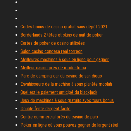
Codes bonus de casino gratuit sans dépôt 2021
Borderlands 2 têtes et skins de nuit de poker
Cartes de poker de casino utilisées
Salon casino condesa real torreon
Meilleures machines à sous en ligne pour gagner
Meilleur casino près de modesto ca
Parc de camping-car du casino de san diego
Envahisseurs de la machine à sous planète moolah
Quel est le paiement anticipé du blackjack
Jeux de machines à sous gratuits avec tours bonus
Double fente dargent facile
Centre commercial près du casino de parx
Poker en ligne où vous pouvez gagner de largent réel