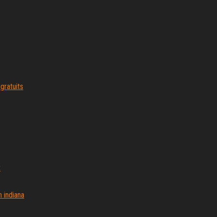
gratuits
t
 indiana