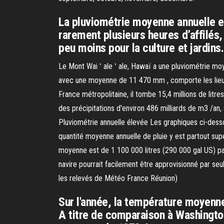
La pluviométrie moyenne annuelle es
rarement plusieurs heures d’affilés,
peu moins pour la culture et jardins.
Le Mont Wai ʻ ale ʻ ale, Hawaï a une pluviométrie m
avec une moyenne de 11 470 mm , comporte les lieux
France métropolitaine, il tombe 15,4 millions de li
des précipitations d'environ 486 milliards de m3 /an
Pluviométrie annuelle élevée Les graphiques ci-dess
quantité moyenne annuelle de pluie y est partout supé
moyenne est de 1 100 000 litres (290 000 gal US) par
navire pourrait facilement être approvisionné par s
les relevés de Météo France Réunion)
Sur l'année, la température moyenn
A titre de comparaison à Washington