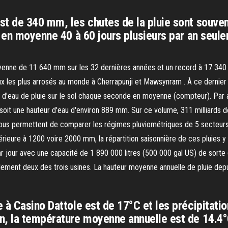
t de 340 mm, les chutes de la pluie sont souven
 en moyenne 40 à 60 jours plusieurs par an seulem
oyenne de 11 640 mm sur les 32 dernières années et un record à 17 340 
 les plus arrosés au monde à Cherrapunji et Mawsynram . À ce dernier 
tres d'eau de pluie sur le sol chaque seconde en moyenne (compteur). Pa
, soit une hauteur d'eau d'environ 889 mm. Sur ce volume, 311 milliard
ous permettent de comparer les régimes pluviométriques de 5 secteurs a
rieure à 1200 voire 2000 mm, la répartition saisonnière de ces pluies y 
 jour avec une capacité de 1 890 000 litres (500 000 gal US) de sorte qu
eulement deux des trois usines. La hauteur moyenne annuelle de pluie de
e à Casino Dattole est de 17°C et les précipitat
, la température moyenne annuelle est de 14.4°C