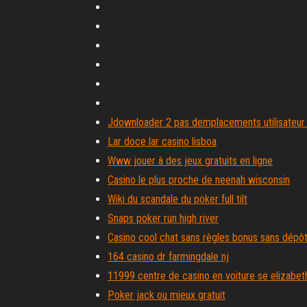
Jdownloader 2 pas demplacements utilisateur 
Lar doce lar casino lisboa
Www jouer à des jeux gratuits en ligne
Casino le plus proche de neenah wisconsin
Wiki du scandale du poker full tilt
Snaps poker run high river
Casino cool chat sans règles bonus sans dépô
164 casino dr farmingdale nj
11999 centre de casino en voiture se elizabeth
Poker jack ou mieux gratuit