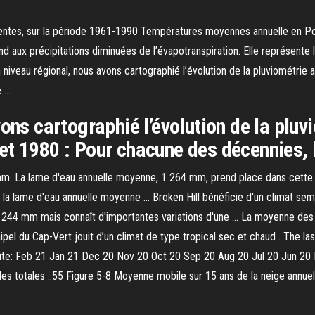
rentes, sur la période 1961-1990 Températures moyennes annuelle en Po
nd aux précipitations diminuées de l’évapotranspiration. Elle représente
iveau régional, nous avons cartographié l’évolution de la pluviométrie 
e …
ons cartographié l’évolution de la pluv
et 1980 : Pour chacune des décennies, 
 mm. La lame d'eau annuelle moyenne, 1 264 mm, prend place dans cette
a lame d'eau annuelle moyenne … Broken Hill bénéficie d'un climat semi
nt 244 mm mais connaît d'importantes variations d'une … La moyenne des
chipel du Cap-Vert jouit d’un climat de type tropical sec et chaud . The 
site: Feb 21 Jan 21 Dec 20 Nov 20 Oct 20 Sep 20 Aug 20 Jul 20 Jun 20
es totales ..55 Figure 5-8 Moyenne mobile sur 15 ans de la neige annuel