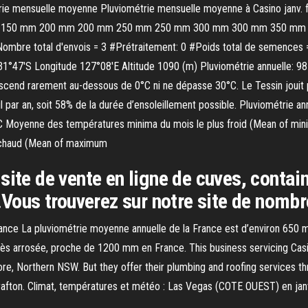
ie mensuelle moyenne Pluviométrie mensuelle moyenne à Casino janv. févr.
0 mm 200 mm 200 mm 250 mm 250 mm 300 mm 300 mm 350 mm 350 
bre total d'envois = 3 #Prétraitement: 0 #Poids total de semences = 
°47'S Longitude 127°08'E Altitude 1090 (m) Pluviométrie annuelle: 98 
end rarement au-dessous de 0°C ni ne dépasse 30°C. Le Tessin jouit par
ar an, soit 58% de la durée d’ensoleillement possible. Pluviométrie an
 Moyenne des températures minima du mois le plus froid (Mean of mini
 chaud (Mean of maximum
site de vente en ligne de cuves, contain
u.Vous trouverez sur notre site de nom
ance La pluviométrie moyenne annuelle de la France est d’environ 650 
très arrosée, proche de 1200 mm en France. This business servicing Casi
re, Northern NSW. But they offer their plumbing and roofing services th
fton. Climat, températures et météo : Las Vegas (COTE OUEST) en janvier, fé