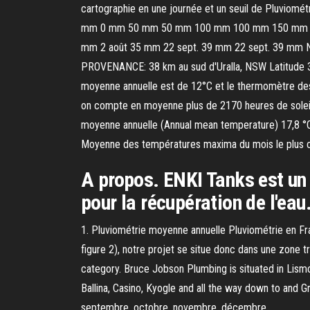
cartographie en une journée et un seuil de Pluviométr
mm 0 mm 50 mm 50 mm 100 mm 100 mm 150 mm 15
mm 2 août 35 mm 22 sept. 39 mm 22 sept. 39 mm Nom
PROVENANCE: 38 km au sud d'Uralla, NSW Latitude 31
moyenne annuelle est de 12°C et le thermomètre desc
on compte en moyenne plus de 2170 heures de soleil p
moyenne annuelle (Annual mean temperature) 17,8 °C
Moyenne des températures maxima du mois le plus
A propos. ENKI Tanks est un 
pour la récupération de l'ea
1. Pluviométrie moyenne annuelle Pluviométrie en Fr
figure 2), notre projet se situe donc dans une zone 
category. Bruce Jobson Plumbing is situated in Lismo
Ballina, Casino, Kyogle and all the way down to and Gra
septembre, octobre, novembre, décembre.