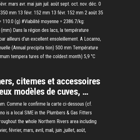
 mars avr. mai juin juil. août sept. oct. nov. déc. 0
mm 13 févr. 152 mm 13 févr. 152 mm 2 août 35
110.0 (g) #Viabilité moyenne = 2386.7/kg:
(mm) Dans la région des lacs, la température
 ailleurs d’un excellent ensoleillement. A Locarno,
nuelle (Annual precipita­ tion) 500 mm Température
mum tempera­ tures of the coldest month) 5,9 "C
ers, citernes et accessoires
breux modèles de cuves, …
mm. Comme le confirme la carte ci-dessous (cf.
no is a local SME in the Plumbers & Gas Fitters
roughout the whole Northern Rivers area including
vrier, mars, avril, mail, juin ,juillet, août,